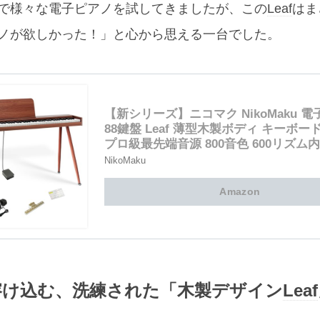
で様々な電子ピアノを試してきましたが、この
Leaf
はま
ノが欲しかった！」と心から思える一台でした。
【新シリーズ】ニコマク NikoMaku 
88鍵盤 Leaf 薄型木製ボディ キーボード
プロ級最先端音源 800音色 600リズム
スタンド 大型譜面台 ペダル イヤホン 
NikoMaku
日本語説明書付き タッチレスポンス 
初心者 入門 自宅練習（ウォールナット
Amazon
溶け込む、洗練された「木製デザイン
Leaf