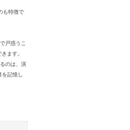
のも特徴で
で戸惑うこ
できます。
るのは、演
量を記憶し