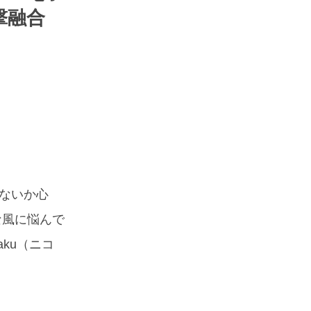
撃融合
ないか心
な風に悩んで
ku（ニコ