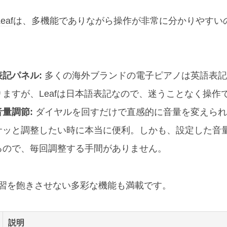
eaf
は、多機能でありながら操作が非常に分かりやすい
記パネル:
多くの海外ブランドの電子ピアノは英語表記
りますが、
Leaf
は日本語表記なので、迷うことなく操作
量調節:
ダイヤルを回すだけで直感的に音量を変えられ
サッと調整したい時に本当に便利。しかも、設定した音
るので、毎回調整する手間がありません。
習を飽きさせない多彩な機能も満載です。
説明