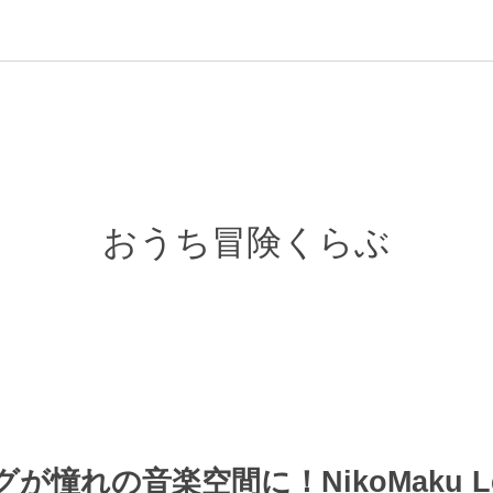
おうち冒険くらぶ
が憧れの音楽空間に！NikoMaku L