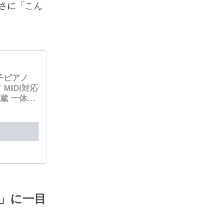
さに「こん
電子ピアノ
 MIDI対応
内蔵 一体型
鍵盤シール
日本語表記
）
」に一目