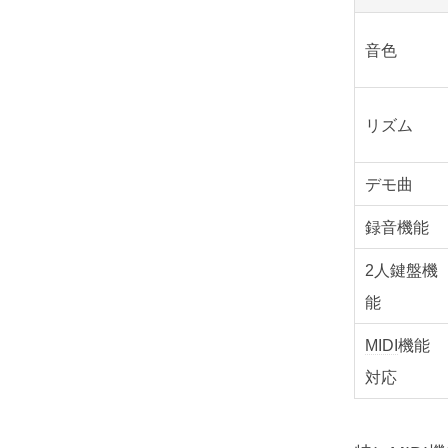
音色
リズム
デモ曲
録音機能
2人鍵盤機
能
MIDI
機能
対応