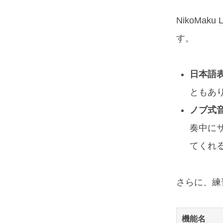
NikoMaku
L
す。
日本語表
ともあ
ノブ式音
奏中に
てくれ
さらに、練
機能名