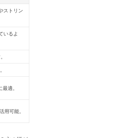
やストリン
ているよ
す。
。
に最適。
活用可能。