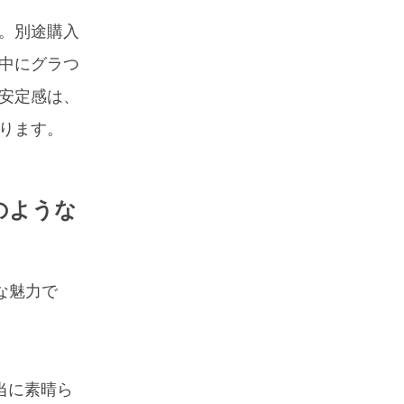
。別途購入
中にグラつ
安定感は、
ります。
のような
な魅力で
当に素晴ら