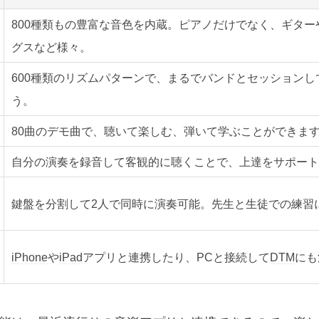
800種類もの豊富な音色を内蔵。ピアノだけでなく、ギター
グスなど様々。
600種類のリズムパターンで、まるでバンドとセッションし
う。
80曲のデモ曲で、聴いて楽しむ、弾いて学ぶことができま
自分の演奏を録音して客観的に聴くことで、上達をサポート
鍵盤を分割して2人で同時に演奏可能。先生と生徒での練習
iPhone
や
iPad
アプリと連携したり、PCと接続して
DTM
にも