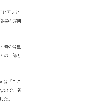
子ピアノと
部屋の雰囲
ト
調の薄型
アの一部と
af
は「ここ
なので、省
した。